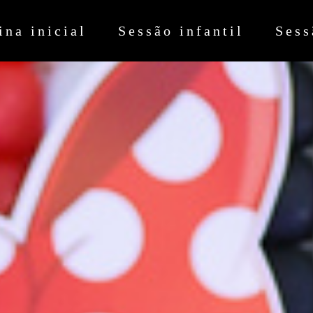
ina inicial
Sessão infantil
Sess