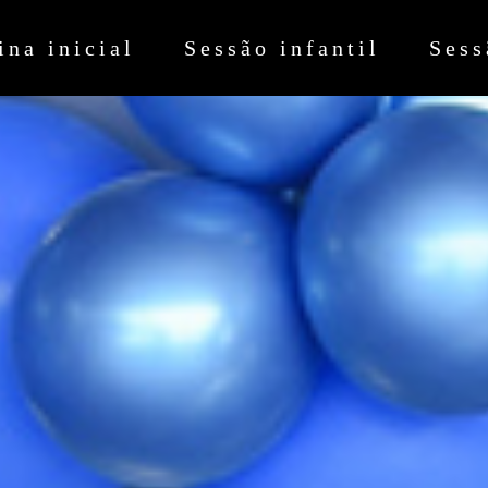
ina inicial
Sessão infantil
Sess