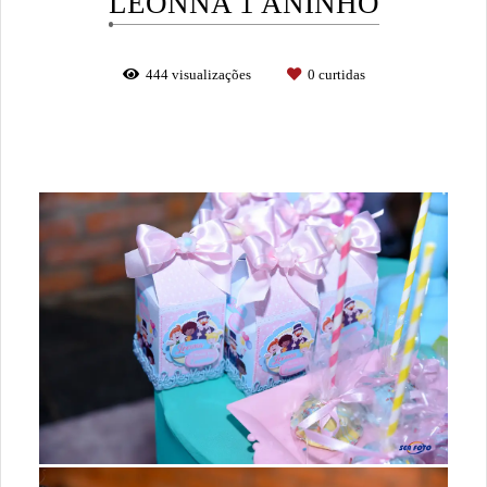
LEONNA 1 ANINHO
444
visualizações
0
curtidas