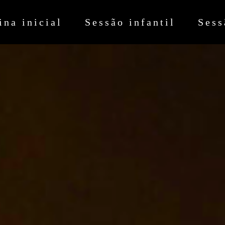
ina inicial
Sessão infantil
Sess