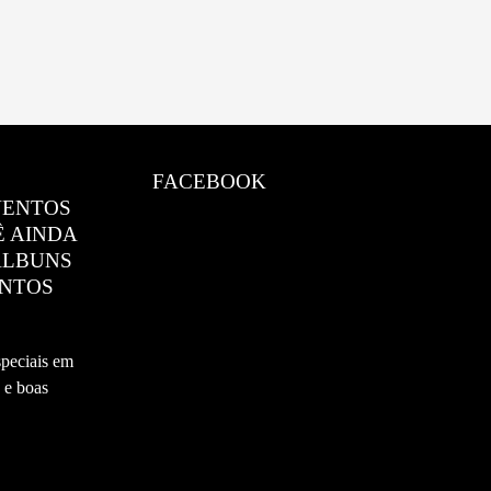
FACEBOOK
VENTOS
Ê AINDA
ÁLBUNS
ENTOS
speciais em
a e boas